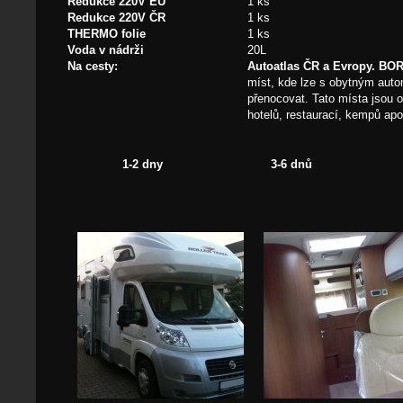
Redukce 220V EU
1 ks
Redukce 220V ČR
1 ks
THERMO folie
1 ks
Voda v nádrži
20L
Na cesty:
Autoatlas ČR a Evropy. BOR
míst, kde lze s obytným aut
přenocovat. Tato místa jsou o
hotelů, restaurací, kempů apo
1-2 dny
3-6 dnů