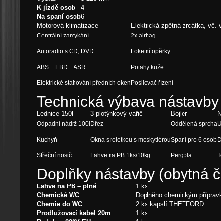
K jízdě osob
4
Na spaní osob
6
Motorová klimatizace
Elektrická zpětná zrcátka, vč. 
Centrální zamykání
2x airbag
Autoradio s CD, DVD
Loketní opěrky
ABS + EBD + ASR
Potahy kůže
Elektrické stahování předních oken
Posilovač řízení
Technická výbava nástavby 
Lednice 150l
3-plotýnkový vařič
Bojler
N
Odpadní nádrž 100l
Dřez
Oddělená sprcha
U
Kuchyň
Okna s roletkou s moskytiérou
Spaní pro 6 osob
D
Střeční nosič
Lahve na PB 1ks/10kg
Pergola
T
Doplňky nástavby (obytná č
Lahve na PB – plné
1 ks
Chemické WC
Doplněno chemickým přípra
Chemie do WC
2 ks kapslí THETFORD
Prodlužovací kabel 20m
1 ks