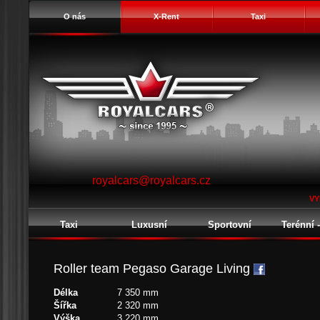
O nás
X-Rent
Taxi
royalcars@royalcars.cz
VY
Taxi
Luxusní
Sportovní
Terénní 
Roller team Pegaso Garage Living
Délka
7 350 mm
Šířka
2 320 mm
Výška
3 220 mm